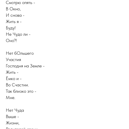
Смотрю опять -
В Окно,
И снова -
Жить я -
Буду!
Не Чудо ли -
Оно?!
Нет бОльшего
Участия
Господня на Земле -
Жить -
Ёмко и -
Во Счастии.
Так близко это -
Мне.
Нет Чуда
Выше -
Жизни,