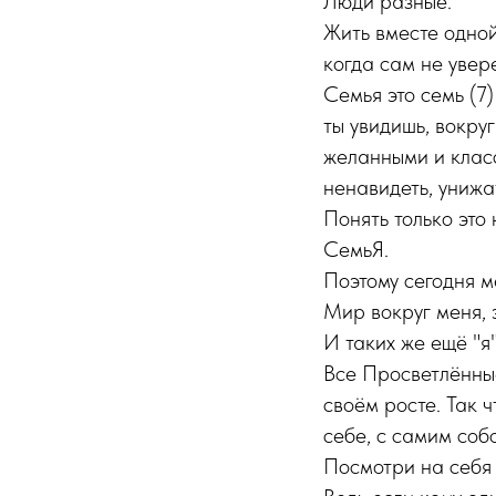
Люди разные.
Жить вместе одной 
когда сам не увер
Семья это семь (7)
ты увидишь, вокру
желанными и класс
ненавидеть, унижа
Понять только это 
СемьЯ.
Поэтому сегодня ме
Мир вокруг меня, э
И таких же ещё "я
Все Просветлённые
своём росте. Так ч
себе, с самим собо
Посмотри на себя 