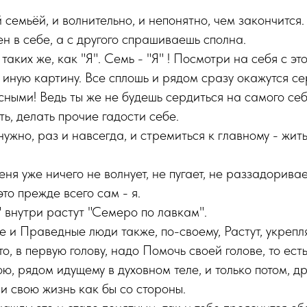
семьёй, и волнительно, и непонятно, чем закончится. 
ен в себе, а с другого спрашиваешь сполна.
 таких же, как "Я". Семь - "Я" ! Посмотри на себя с эт
г иную картину. Все сплошь и рядом сразу окажутся с
ными! Ведь ты же не будешь сердиться на самого себя
ть, делать прочие гадости себе.
нужно, раз и навсегда, и стремиться к главному - жит
ня уже ничего не волнует, не пугает, не раззадоривает
то прежде всего сам - я.
" внутри растут "Семеро по лавкам".
 и Праведные люди также, по-своему, Растут, укрепля
то, в первую голову, надо Помочь своей голове, то ест
ю, рядом идущему в духовном теле, и только потом, др
и свою жизнь как бы со стороны.