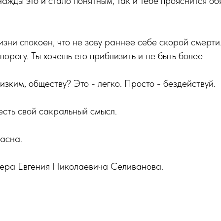
ажды это и стало понятным, так и тебе прояснится об
изни спокоен, что не зову раннее себе скорой смерти
порогу. Ты хочешь его приблизить и не быть более
изким, обществу? Это - легко. Просто - бездействуй.
 есть свой сакральный смысл.
асна.
ера Евгения Николаевича Селиванова.