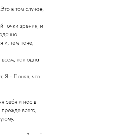
Это в том случае,
ой точки зрения, и
ердечно
 и, тем паче,
ь всем, как одна
. Я - Понял, что
я себя и нас в
ь прежде всего,
угому.