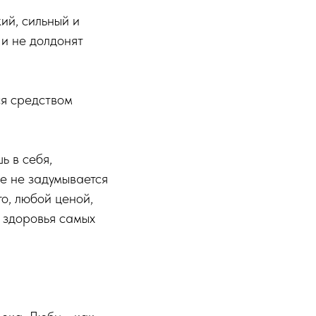
ий, сильный и
 и не долдонят
ся средством
ь в себя,
же не задумывается
го, любой ценой,
 здоровья самых