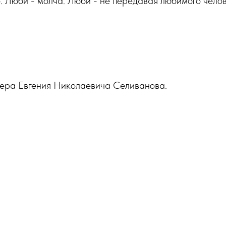
. Люби - молча. Люби - не передавая любимого челов
ера Евгения Николаевича Селиванова.