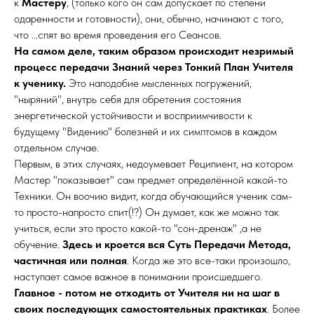
к
Мастеру
, (только кого он сам допускает по степени
одаренности и готовности), они, обычно, начинают с того,
что ...спят во время проведения его Сеансов.
На самом деле, таким образом происходит незримый
процесс передачи Знаний через Тонкий План Учителя
к ученику.
Это наподобие мысленных погружений,
"ныряний", внутрь себя для обретения состояния
энергетической устойчивости и восприимчивости к
будущему "Видению" болезней и их симптомов в каждом
отдельном случае.
Первым, в этих случаях, недоумевает Реципиент, на котором
Мастер "показывает" сам предмет определённой какой-то
Техники. Он воочию видит, когда обучающийся ученик сам-
то просто-напросто спит(!?) Он думает, как же можно так
учиться, если это просто какой-то "сон-дренаж" ,а не
обучение.
Здесь и кроется вся Суть Передачи Метода,
частичная или полная
. Когда же это все-таки произошло,
наступает самое важное в понимании происшедшего.
Главное - потом не отходить от Учителя ни на шаг в
своих последующих самостоятельных практиках
. Более