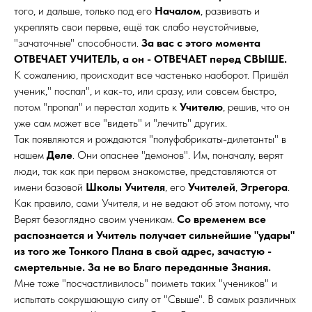
того, и дальше, только под его
Началом
, развивать и
укреплять свои первые, ещё так слабо неустойчивые,
"зачаточные" способности.
За вас с этого момента
ОТВЕЧАЕТ УЧИТЕЛЬ, а он - ОТВЕЧАЕТ перед СВЫШЕ.
К сожалению, происходит все частенько наоборот. Пришёл
ученик," поспал", и как-то, или сразу, или совсем быстро,
потом "пропал" и перестал ходить к
Учителю
, решив, что он
уже сам может все "видеть" и "лечить" других.
Так появляются и рождаются "полуфабрикаты-дилетанты" в
нашем
Деле
. Они опаснее "демонов". Им, поначалу, верят
люди, так как при первом знакомстве, представляются от
имени базовой
Школы Учителя
, его
Учителей
,
Эгрегора
.
Как правило, сами Учителя, и не ведают об этом потому, что
Верят безоглядно своим ученикам.
Со временем все
распознается и Учитель получает сильнейшие "удары"
из того же Тонкого Плана в свой адрес, зачастую -
смертельные. За не во Благо переданные Знания.
Мне тоже "посчастливилось" поиметь таких "учеников" и
испытать сокрушающую силу от "Свыше". В самых различных