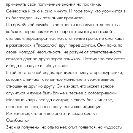
применять свои полученные знания на практике.
Сейчас же и сию и сию минуту. И горе тому, кто усомнится в
их беспредельных познаниях предмета.
На армейской службе, в частности в воздушно-десантных
войсках, перед прыжками с парашютом в курсантской
столовой, первокурсники, как оголтелые грачи, не смолкают
в разговорах и "подколах" друг перед другом. Они пока, по
своей молодой неопытности, не разумеют ответственности
каждого друг за друга перед прыжком. Потому что случается
и беда в воздухе и гибнут люди.
В той же столовой рядом принимают пищу старшекурсники,
которых отличают степенное молчание и уважительное
отношение друг ко другу. Они знают, что может всякое
случиться и лучше быть ближе и теснее с сотоварищами.
Молодые кадры всегда смотрят, в своём большинстве,
свысока на всех, после получения квалификации.
Им кажется, что они все знают и везде смогут.
Ошибаются.
Знания получены, но опыта нет, опыт появится, но мудрость